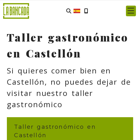
Taller gastronómico
en Castellón
Si quieres comer bien en
Castellón, no puedes dejar de
visitar nuestro taller
gastronómico
Taller gastronómico en
Castellón